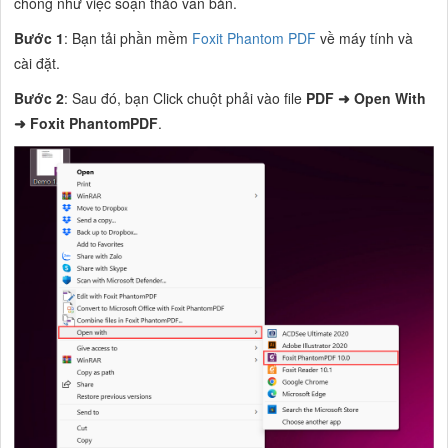
chóng như việc soạn thảo văn bản.
Bước 1
: Bạn tải phần mềm
Foxit Phantom PDF
về máy tính và
cài đặt.
Bước 2
: Sau đó, bạn Click chuột phải vào file
PDF ➜ Open With
➜ Foxit PhantomPDF
.