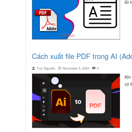
lỗi 
Cách xuất file PDF trong AI (Ado
Trúc Nguyễn
November 5, 2024
0
Khi 
có t