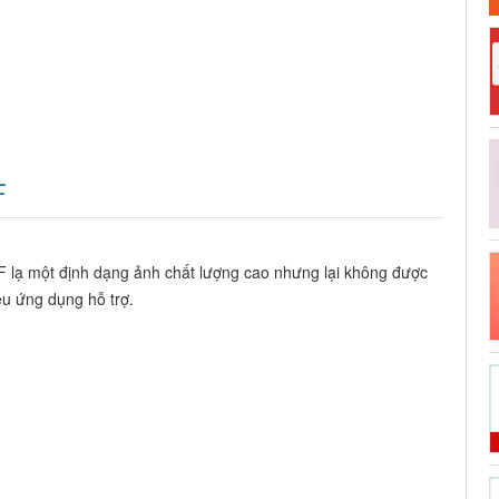
F
F lạ một định dạng ảnh chất lượng cao nhưng lại không được
ều ứng dụng hỗ trợ.