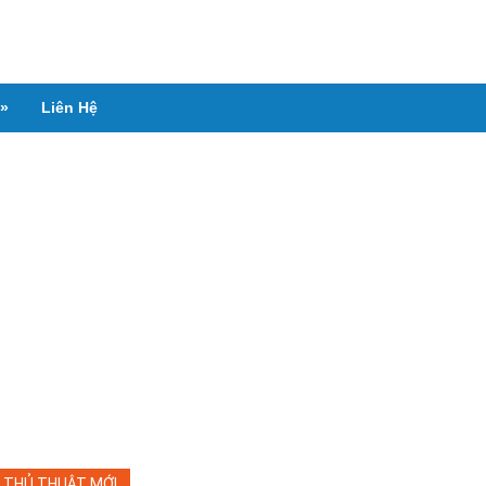
»
Liên Hệ
THỦ THUẬT MỚI