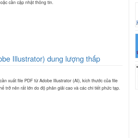
hoặc cần cập nhật thông tin.
be Illustrator) dung lượng thấp
cần xuất file PDF từ Adobe Illustrator (AI), kích thước của file
hể trở nên rất lớn do độ phân giải cao và các chi tiết phức tạp.