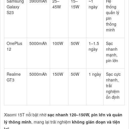
Samsung
3900mAh
25–
15–
~1
Hệ
Galaxy
45W
15W
ngày
thống
S23
quản lý
pin
thông
minh
OnePlus
5000mAh
100W
50W
1–1.5
Sạc
12
ngày
nhanh
mạnh,
pin lớn
Realme
5000mAh
150W
50W
1 ngày
Sạc cực
GT3
nhanh,
trải
nghiệm
ổn định
Xiaomi 15T nổi bật nhờ
sạc nhanh 120–150W, pin lớn và quản
lý thông minh
, mang lại trải nghiệm
không gián đoạn và tiện