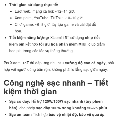
Thời gian sử dụng thực tế:
Lướt web, mạng xã hội: ~12–14 giờ.
Xem phim, YouTube, TikTok: ~10–12 giờ.
Chơi game: ~6–8 giờ, tùy tựa game và cài đặt đồ
họa.
Tiết kiệm năng lượng:
Xiaomi 15T sử dụng
chip tiết
kiệm pin
kết hợp
tối ưu hóa phần mềm MIUI
, giúp giảm
hao pin trong các tác vụ thông thường.
Pin Xiaomi 15T đủ đáp ứng nhu cầu
cường độ cao cả ngày
, phù
hợp với người dùng bận rộn, không phải lo lắng sạc giữa ngày.
Công nghệ sạc nhanh – Tiết
kiệm thời gian
Sạc có dây:
Hỗ trợ
120W/150W sạc nhanh (tùy phiên
bản)
, cho phép
sạc đầy 100% trong khoảng 20–25 phút
.
Sạc an toàn:
Tích hợp
bảo vệ nhiệt độ, bảo vệ quá áp,