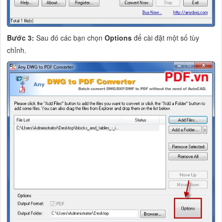
Bước 3:
Sau đó các bạn chọn
Options
để cài đặt một số tùy
chỉnh.